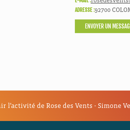
E-MAIL :
rosedesvents
ADRESSE :
92700 COLO
ENVOYER UN MESSAG
ir l’activité de Rose des Vents - Simone Ve