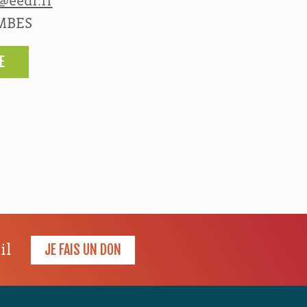
@eedf.fr
MBES
E
il
JE FAIS UN DON